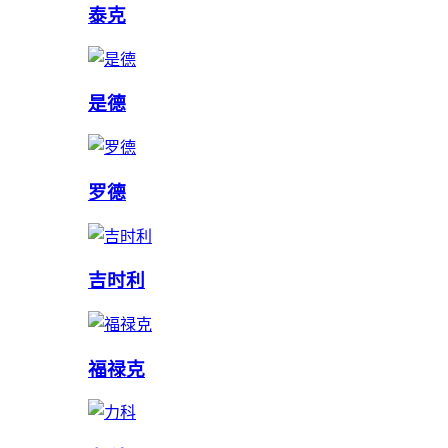
泰克
是德
罗德
吉时利
福禄克