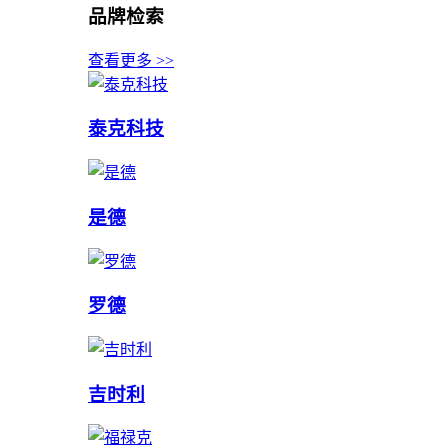
品牌检索
查看更多 >>
泰克科技
是德
罗德
吉时利