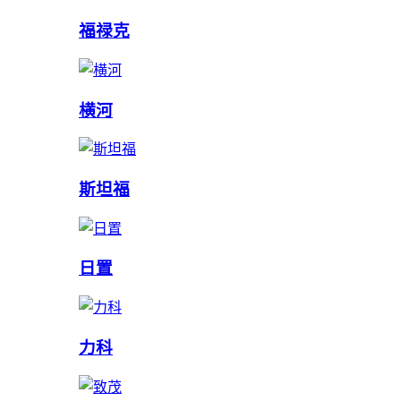
福禄克
横河
斯坦福
日置
力科