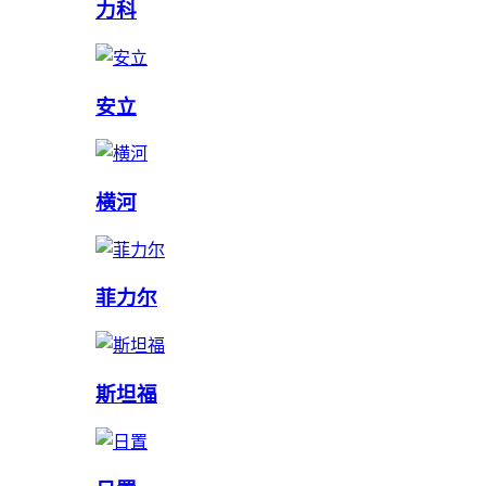
力科
安立
横河
菲力尔
斯坦福