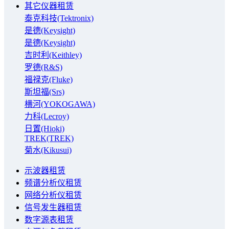
其它仪器租赁
泰克科技(Tektronix)
是德(Keysight)
是德(Keysight)
吉时利(Keithley)
罗德(R&S)
福禄克(Fluke)
斯坦福(Srs)
横河(YOKOGAWA)
力科(Lecroy)
日置(Hioki)
TREK(TREK)
菊水(Kikusui)
示波器租赁
频谱分析仪租赁
网络分析仪租赁
信号发生器租赁
数字源表租赁