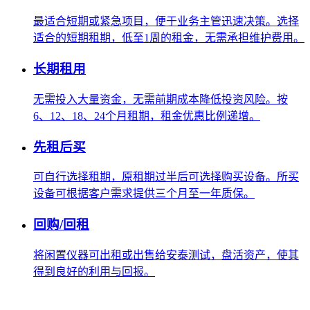
最适合短期或紧急项目，便于业务主管迅速决策。选择
适合的短期租期，低至1周的租金，无需承担维护费用。
长期租用
无需投入大量资金，无需前期成本降低投资风险。按
6、12、18、24个月租期，租金优惠比例递增。
先租后买
可自行选择租期，原租期过半后可选择购买设备。所买
设备可根据客户需求提供三个月至一年质保。
回购/回租
将闲置仪器可出租或出售给安泰测试，盘活资产，使其
得到良好的利用与回报。