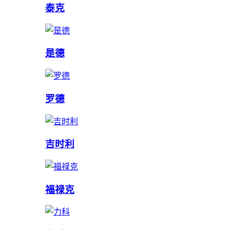
泰克
是德
罗德
吉时利
福禄克