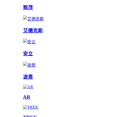
致茂
艾德克斯
安立
波恩
AR