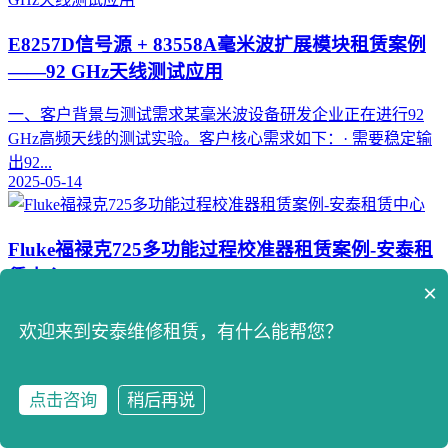
E8257D信号源 + 83558A毫米波扩展模块租赁案例
——92 GHz天线测试应用
一、客户背景与测试需求某毫米波设备研发企业正在进行92
GHz高频天线的测试实验。客户核心需求如下：· 需要稳定输
出92...
2025-05-14
Fluke福禄克725多功能过程校准器租赁案例-安泰租
赁中心
×
在某工业自动化项目中，客户需要对新安装的DCS系统进行
欢迎来到安泰维修租赁，有什么能帮您？
I/O模块验证，主要涉及大量0～20mA电流信号与±10V电压信
号...
2025-04-29
点击咨询
稍后再说
点击咨询
拨打电话