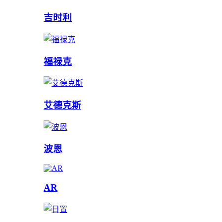
吉时利
福禄克
艾德克斯
波恩
AR