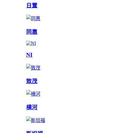
日置
同惠
NI
致茂
横河