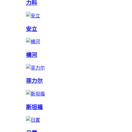
力科
安立
横河
菲力尔
斯坦福