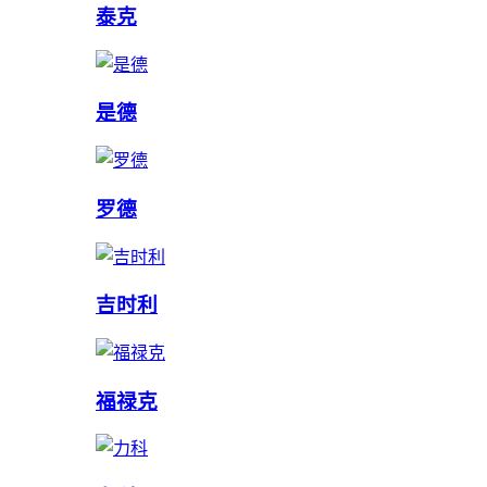
泰克
是德
罗德
吉时利
福禄克