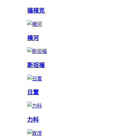
福禄克
横河
斯坦福
日置
力科