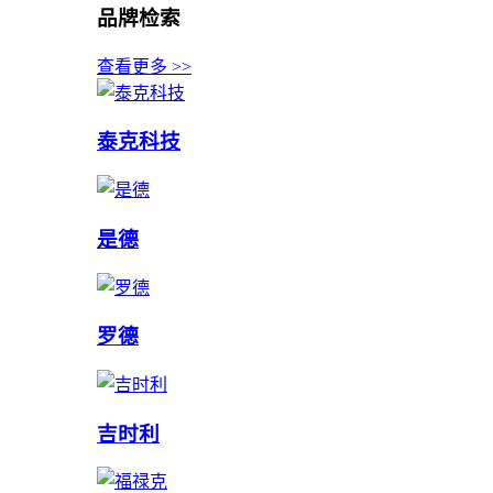
品牌检索
查看更多 >>
泰克科技
是德
罗德
吉时利