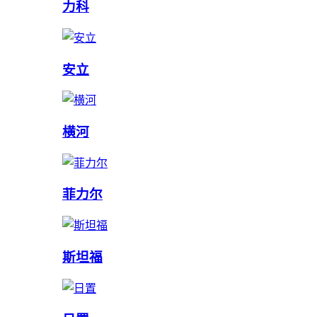
力科
安立
横河
菲力尔
斯坦福