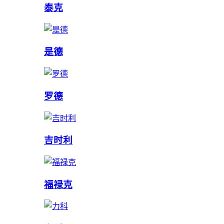
泰克
是德
罗德
吉时利
福禄克