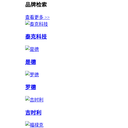
品牌检索
查看更多 >>
泰克科技
是德
罗德
吉时利