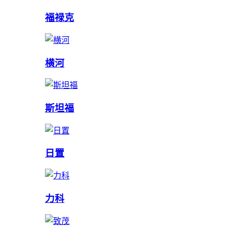
福禄克
横河
斯坦福
日置
力科