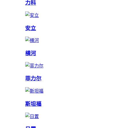
力科
安立
横河
菲力尔
斯坦福