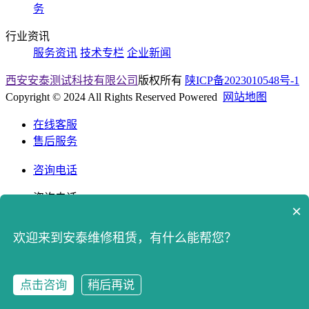
务
行业资讯
服务资讯
技术专栏
企业新闻
西安安泰测试科技有限公司
版权所有
陕ICP备2023010548号-1
Copyright © 2024 All Rights Reserved Powered
网站地图
在线客服
售后服务
咨询电话
咨询电话
×
400-8765512
欢迎来到安泰维修租赁，有什么能帮您？
返回顶部
拨打电话
点击咨询
稍后再说
点击咨询
拨打电话
联系我们