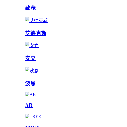
致茂
艾德克斯
安立
波恩
AR