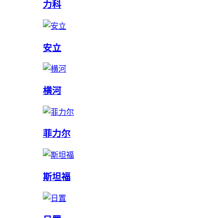
力科
安立
横河
菲力尔
斯坦福