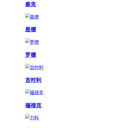
泰克
是德
罗德
吉时利
福禄克