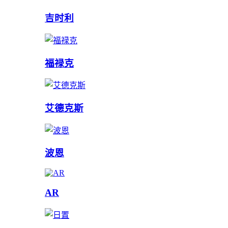
吉时利
福禄克
艾德克斯
波恩
AR