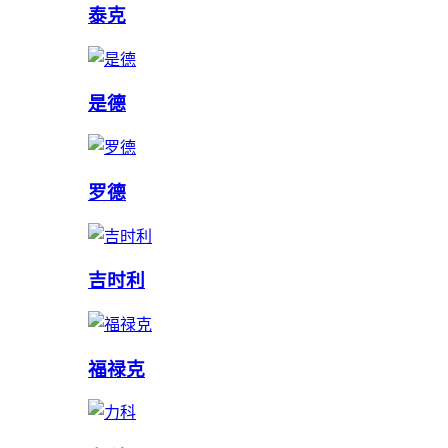
泰克
是德
罗德
吉时利
福禄克