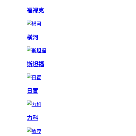
福禄克
横河
斯坦福
日置
力科