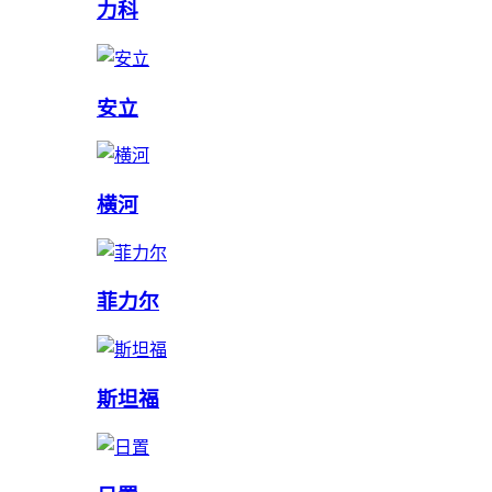
力科
安立
横河
菲力尔
斯坦福