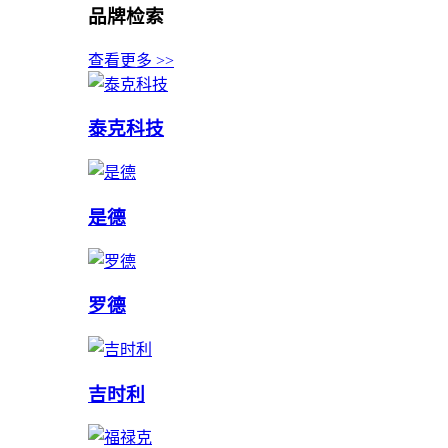
品牌检索
查看更多 >>
泰克科技
是德
罗德
吉时利