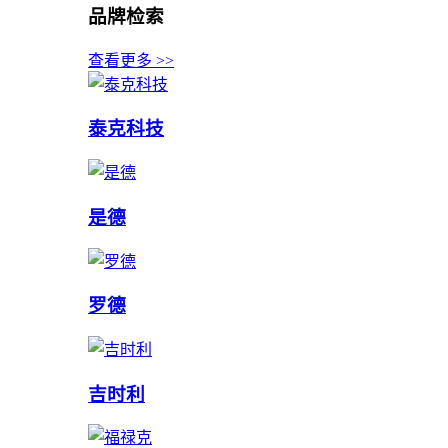
品牌检索
查看更多 >>
泰克科技
是德
罗德
吉时利