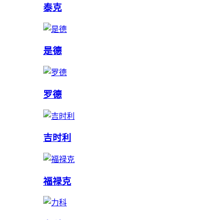
泰克
是德
罗德
吉时利
福禄克