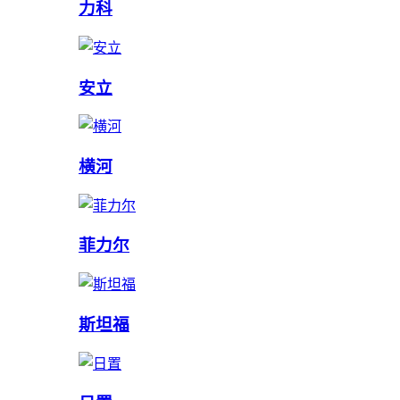
力科
安立
横河
菲力尔
斯坦福