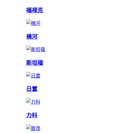
福禄克
横河
斯坦福
日置
力科