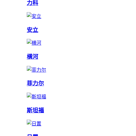
力科
安立
横河
菲力尔
斯坦福