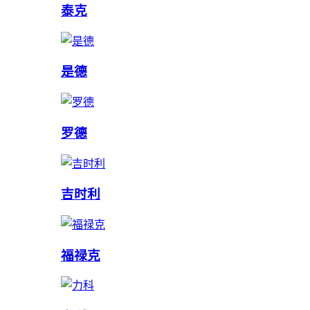
泰克
是德
罗德
吉时利
福禄克