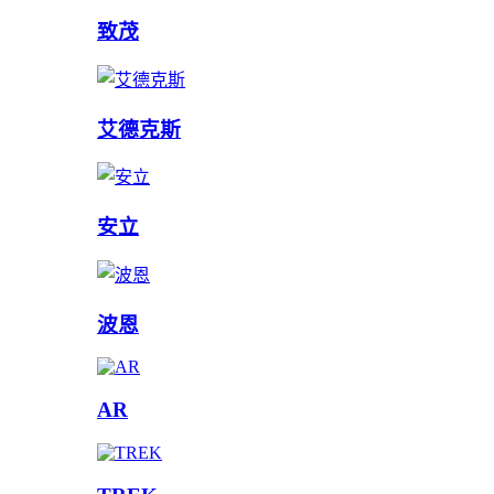
致茂
艾德克斯
安立
波恩
AR