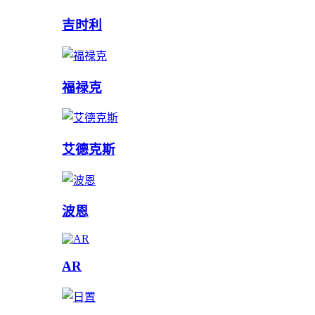
吉时利
福禄克
艾德克斯
波恩
AR