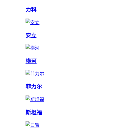
力科
安立
横河
菲力尔
斯坦福