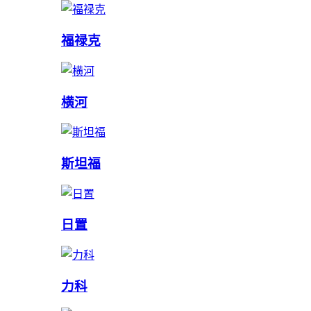
福禄克
横河
斯坦福
日置
力科