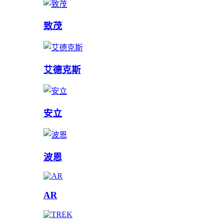
致茂
艾德克斯
安立
波恩
AR