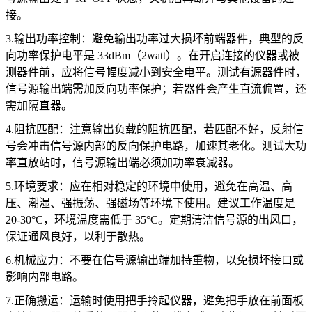
接。
3.输出功率控制：避免输出功率过大损坏前端器件，典型的反
向功率保护电平是 33dBm（2watt）。在开启连接的仪器或被
测器件前，应将信号幅度减小到安全电平。测试有源器件时，
信号源输出端需加反向功率保护；若器件会产生直流偏置，还
需加隔直器。
4.阻抗匹配：注意输出负载的阻抗匹配，若匹配不好，反射信
号会冲击信号源内部的反向保护电路，加速其老化。测试大功
率直放站时，信号源输出端必须加功率衰减器。
5.环境要求：应在相对稳定的环境中使用，避免在高温、高
压、潮湿、强振荡、强磁场等环境下使用。建议工作温度是
20-30°C，环境温度需低于 35°C。定期清洁信号源的出风口，
保证通风良好，以利于散热。
6.机械应力：不要在信号源输出端加持重物，以免损坏接口或
影响内部电路。
7.正确搬运：运输时使用把手拎起仪器，避免把手放在前面板