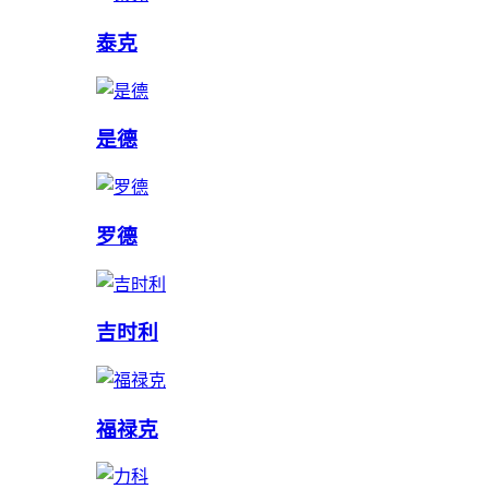
泰克
是德
罗德
吉时利
福禄克