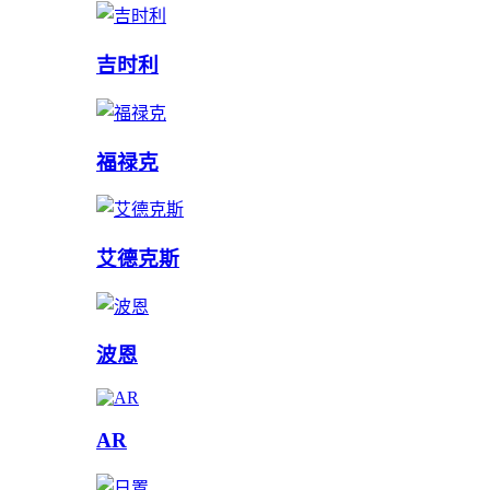
吉时利
福禄克
艾德克斯
波恩
AR