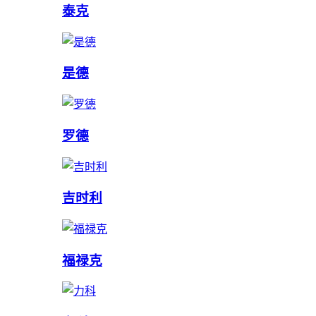
泰克
是德
罗德
吉时利
福禄克