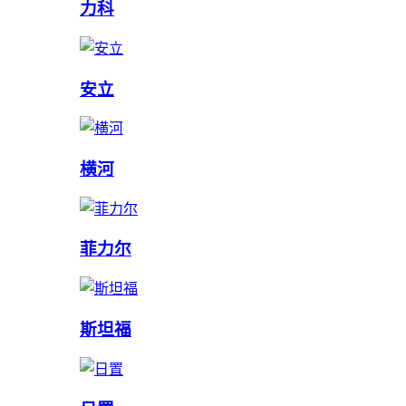
力科
安立
横河
菲力尔
斯坦福