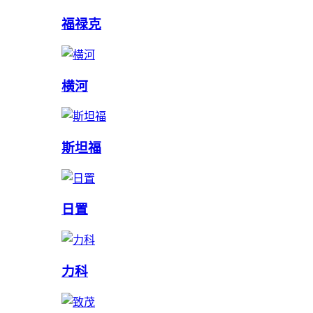
福禄克
横河
斯坦福
日置
力科