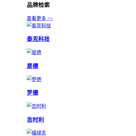
品牌检索
查看更多 >>
泰克科技
是德
罗德
吉时利