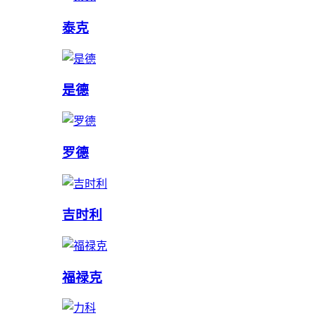
泰克
是德
罗德
吉时利
福禄克