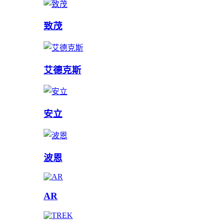
致茂
艾德克斯
安立
波恩
AR