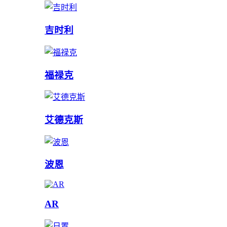
吉时利
福禄克
艾德克斯
波恩
AR