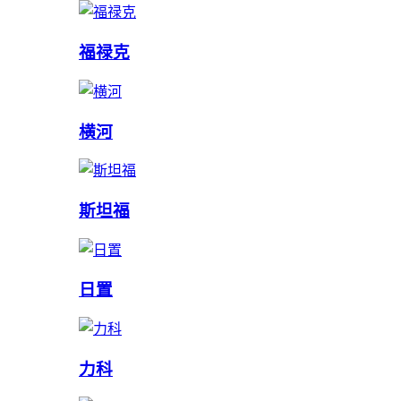
福禄克
横河
斯坦福
日置
力科