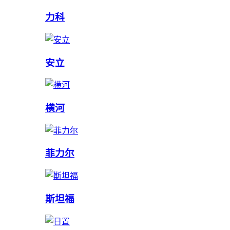
力科
安立
横河
菲力尔
斯坦福