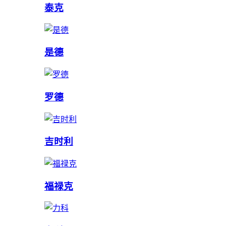
泰克
是德
罗德
吉时利
福禄克