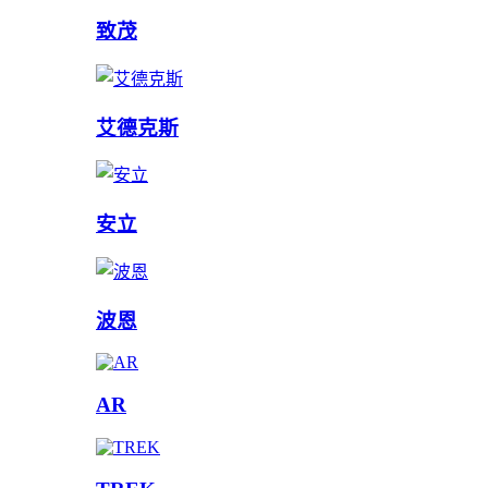
致茂
艾德克斯
安立
波恩
AR