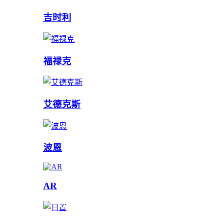
吉时利
福禄克
艾德克斯
波恩
AR