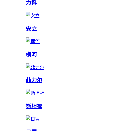
力科
安立
横河
菲力尔
斯坦福