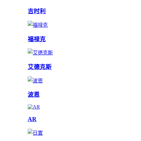
吉时利
福禄克
艾德克斯
波恩
AR