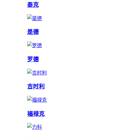
泰克
是德
罗德
吉时利
福禄克