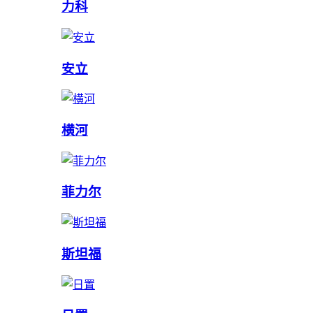
力科
安立
横河
菲力尔
斯坦福