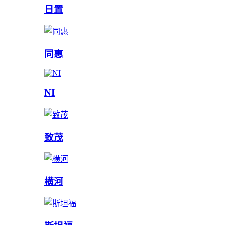
日置
同惠
NI
致茂
横河