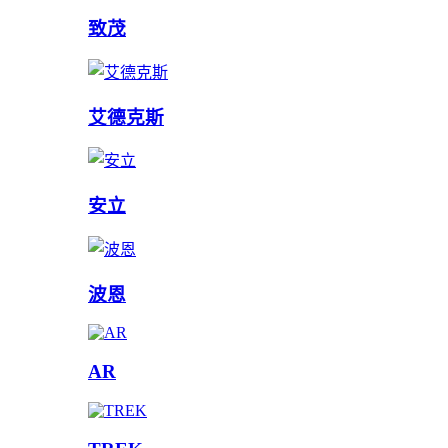
致茂
艾德克斯
安立
波恩
AR