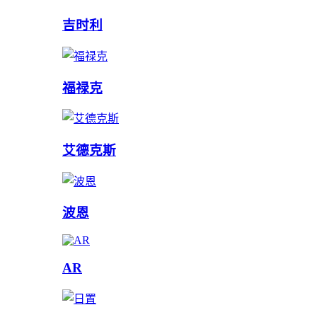
吉时利
福禄克
艾德克斯
波恩
AR