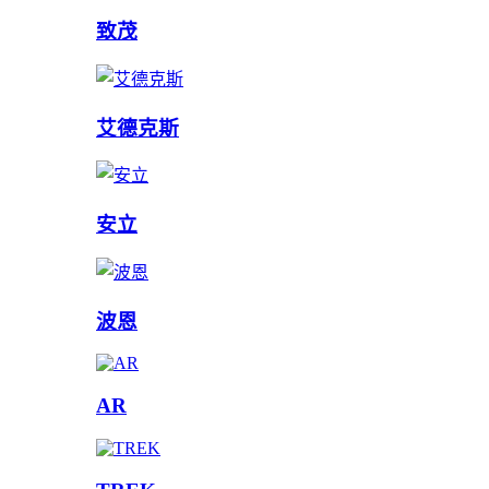
致茂
艾德克斯
安立
波恩
AR