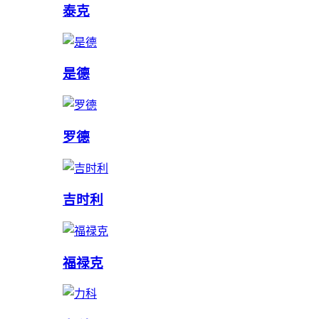
泰克
是德
罗德
吉时利
福禄克