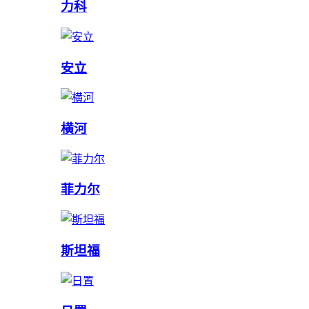
力科
安立
横河
菲力尔
斯坦福