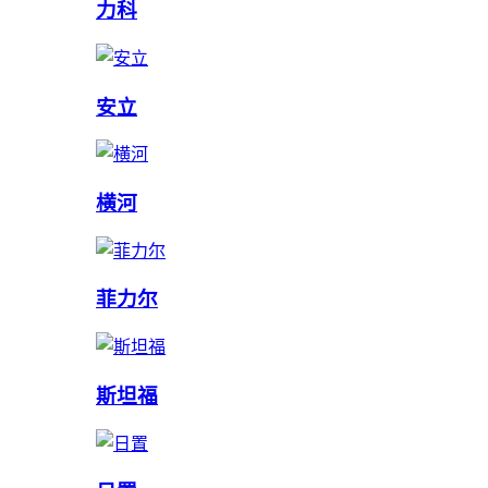
力科
安立
横河
菲力尔
斯坦福