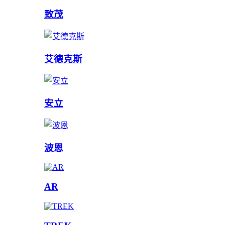
致茂
艾德克斯
安立
波恩
AR