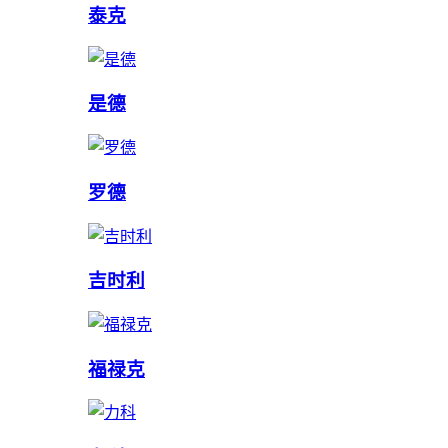
泰克
是德
罗德
吉时利
福禄克