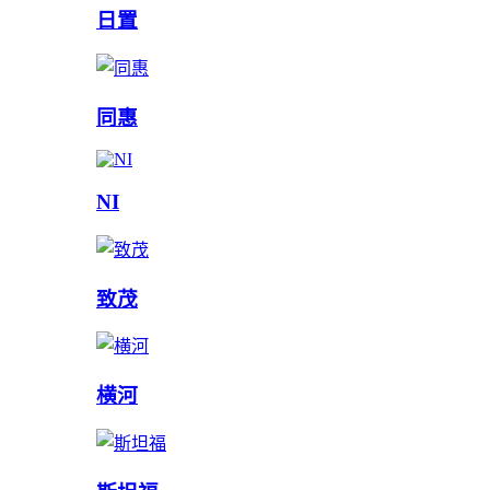
日置
同惠
NI
致茂
横河