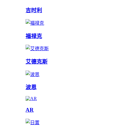
吉时利
福禄克
艾德克斯
波恩
AR