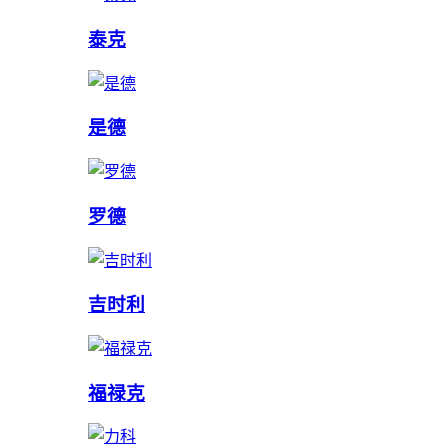
泰克
是德
罗德
吉时利
福禄克