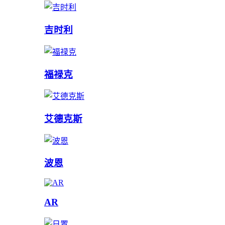
吉时利
福禄克
艾德克斯
波恩
AR