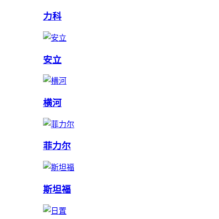
力科
安立
横河
菲力尔
斯坦福