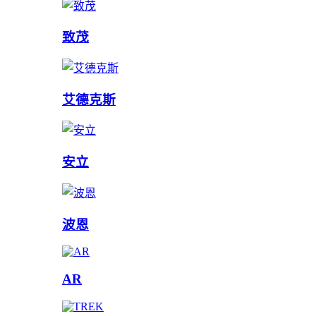
致茂
艾德克斯
安立
波恩
AR