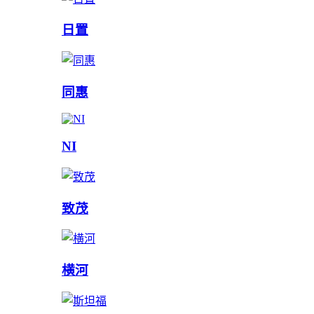
日置
同惠
NI
致茂
横河