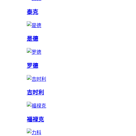
泰克
是德
罗德
吉时利
福禄克