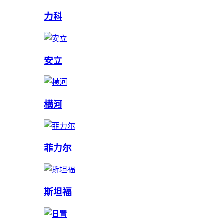
力科
安立
横河
菲力尔
斯坦福