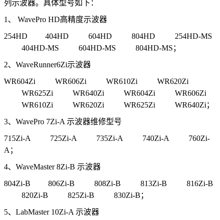
列示波器。具体型号如下：
1、 WavePro HD高精度示波器
254HD 404HD 604HD 804HD 254HD-MS
404HD-MS 604HD-MS 804HD-MS；
2、WaveRunner6Zi示波器
WR604Zi WR606Zi WR610Zi WR620Zi
WR625Zi WR640Zi WR604Zi WR606Zi
WR610Zi WR620Zi WR625Zi WR640Zi；
3、WavePro 7Zi-A 示波器维修型号
715Zi-A 725Zi-A 735Zi-A 740Zi-A 760Zi-
A；
4、WaveMaster 8Zi-B 示波器
804Zi-B 806Zi-B 808Zi-B 813Zi-B 816Zi-B
820Zi-B 825Zi-B 830Zi-B；
5、LabMaster 10Zi-A 示波器