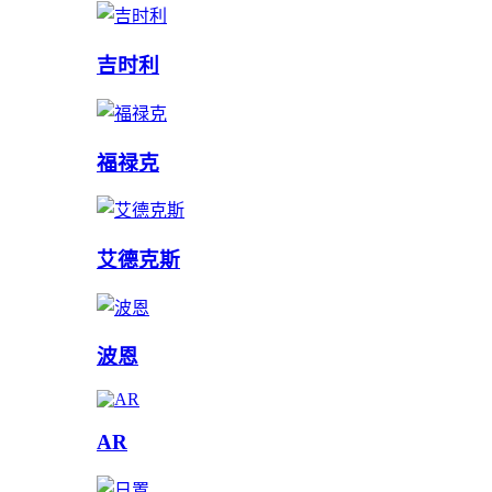
吉时利
福禄克
艾德克斯
波恩
AR