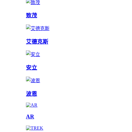
致茂
艾德克斯
安立
波恩
AR