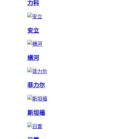
力科
安立
横河
菲力尔
斯坦福