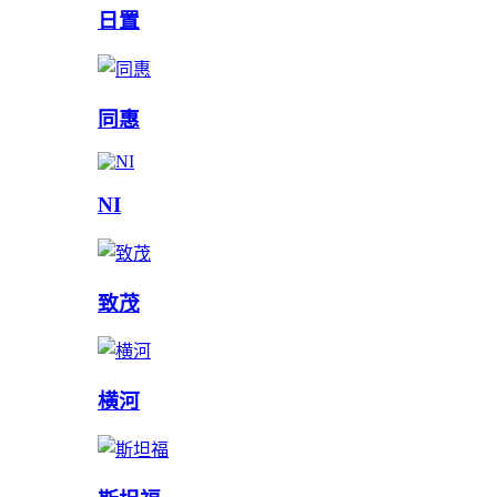
日置
同惠
NI
致茂
横河