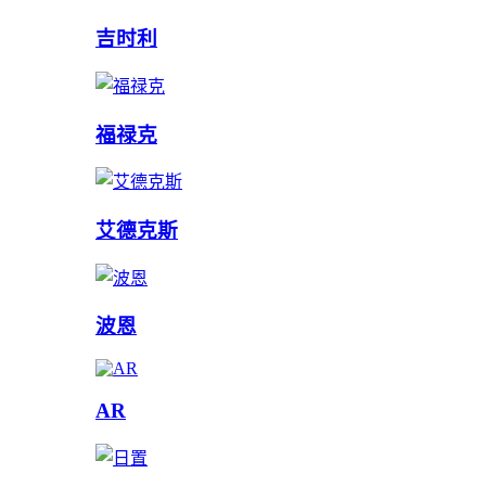
吉时利
福禄克
艾德克斯
波恩
AR