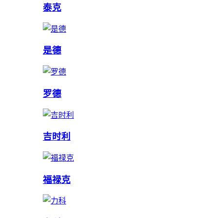
泰克
是德
罗德
吉时利
福禄克