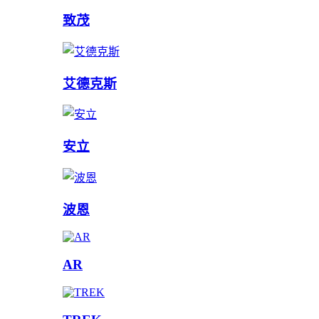
致茂
艾德克斯
安立
波恩
AR