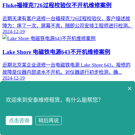
Fluke福禄克726过程校验仪不开机维修案例
近期天津有客户送修一台福禄克726过程校验仪，客户描述故
障为：摔了一次，屏幕不亮，随即公司安排工程师进行检测。
2024-12-19
Lake Shore 电磁铁电源643不开机维修案例
​近期北京某企业送修一台电磁铁电源 Lake Shore 643，报修的
故障是仪器内部进水不开机。对仪器进行初步检测，确...
2024-12-19
×
Tektronix泰克AFG31000 信号发生器CH1报错过流
欢迎来到安泰维修租赁，有什么能帮您？
维修案例
近日有客户送修一台泰克信号发生器AFG31000，故障表现为
点击咨询
稍后再说
点击咨询
拨打电话
CH1报错过流。对仪器进行初步检测，故障与客户描述一致。
2024-12-19