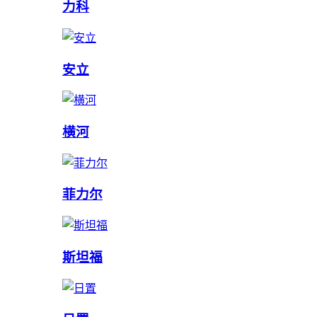
力科
安立
横河
菲力尔
斯坦福