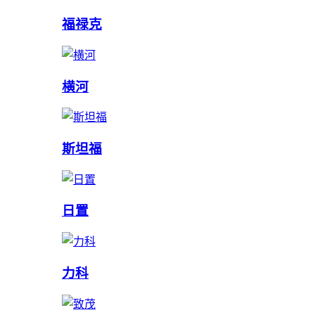
福禄克
横河
斯坦福
日置
力科