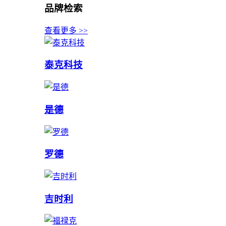
品牌检索
查看更多 >>
泰克科技
是德
罗德
吉时利