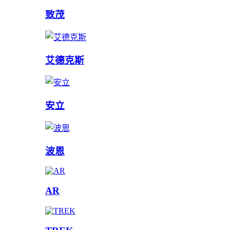
致茂
艾德克斯
安立
波恩
AR