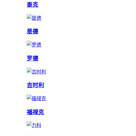
泰克
是德
罗德
吉时利
福禄克