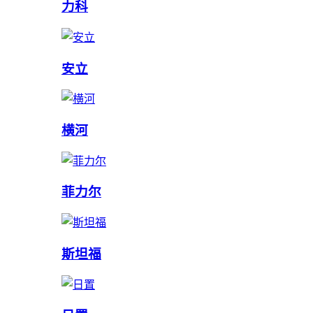
力科
安立
横河
菲力尔
斯坦福