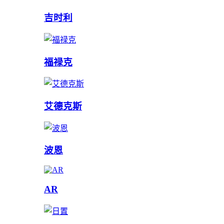
吉时利
福禄克
艾德克斯
波恩
AR