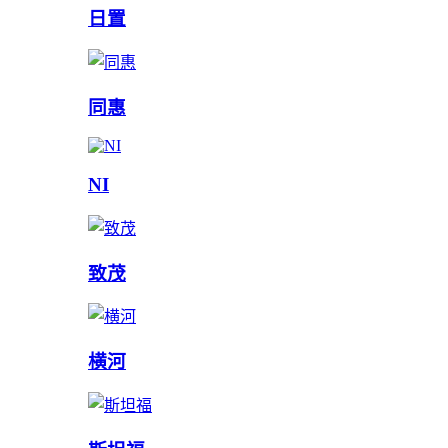
日置
同惠
NI
致茂
横河