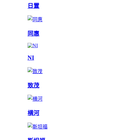
日置
同惠
NI
致茂
横河