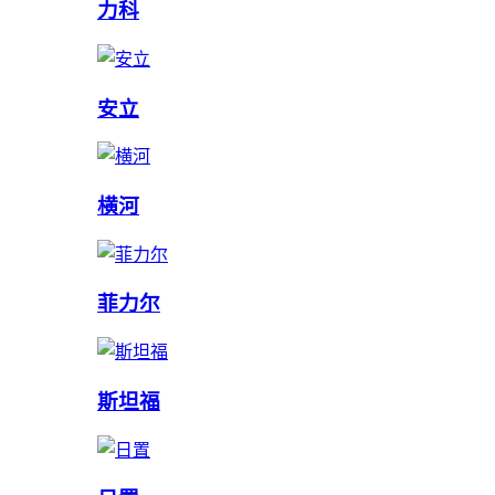
力科
安立
横河
菲力尔
斯坦福