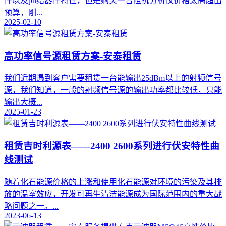
件以及pn结器件特性，但是购买一台阻抗分析仪价格太高超出
预算，刚...
2025-02-10
高功率信号源租赁方案-安泰租赁
我们近期遇到客户需要租赁一台能输出25dBm以上的射频信号
源，我们知道，一般的射频信号源的输出功率都比较低，只能
输出大概...
2025-01-23
租赁吉时利源表——2400 2600系列进行伏安特性曲
线测试
随着化石能源价格的上涨和使用化石能源对环境的污染及其排
放的温室效应，开发可再生清洁能源成为国际范围内的重大战
略问题之一。...
2023-06-13