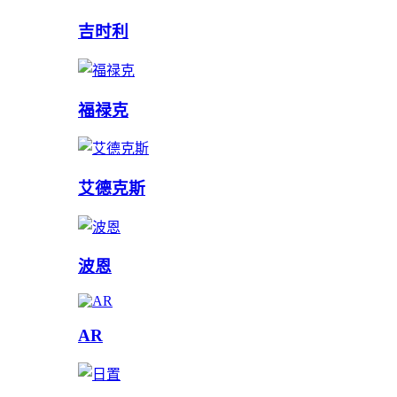
吉时利
福禄克
艾德克斯
波恩
AR