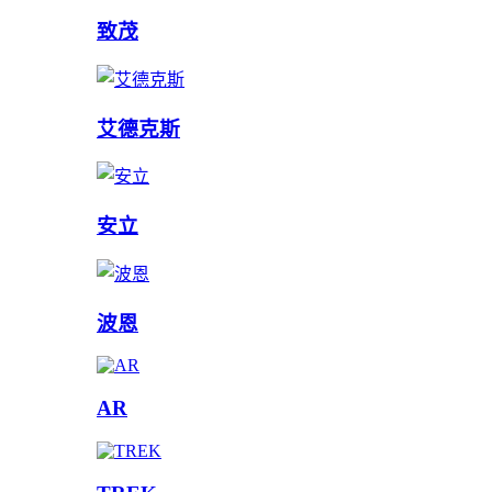
致茂
艾德克斯
安立
波恩
AR