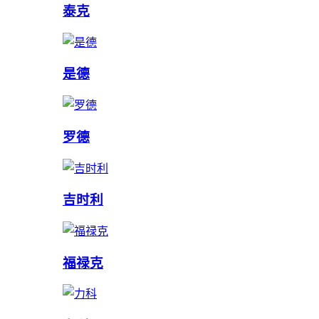
泰克
是德
罗德
吉时利
福禄克