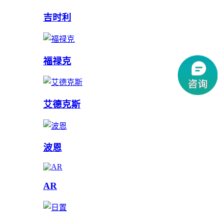
吉时利
福禄克
艾德克斯
波恩
AR