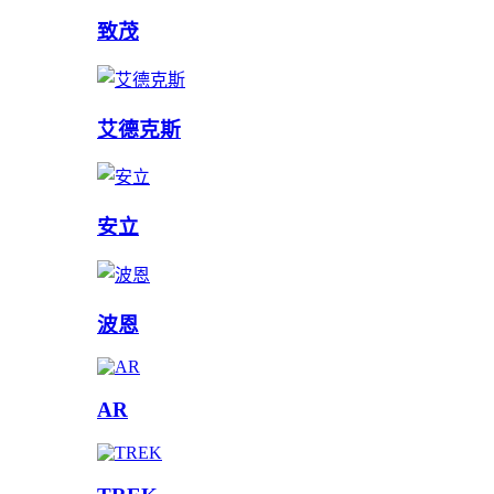
致茂
艾德克斯
安立
波恩
AR