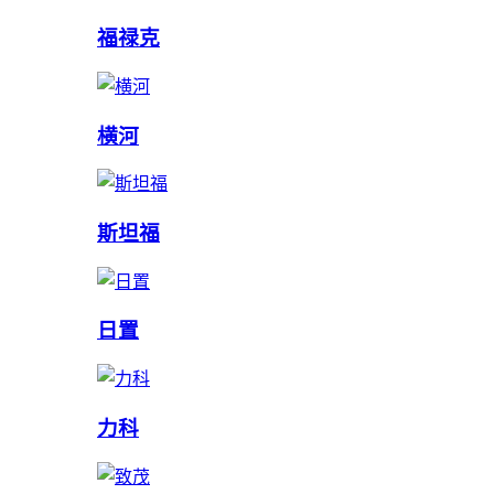
福禄克
横河
斯坦福
日置
力科