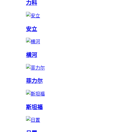
力科
安立
横河
菲力尔
斯坦福