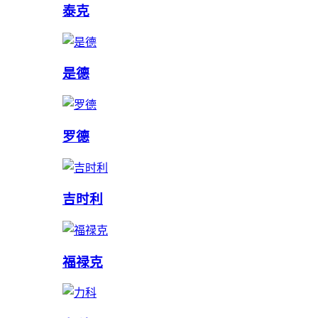
泰克
是德
罗德
吉时利
福禄克