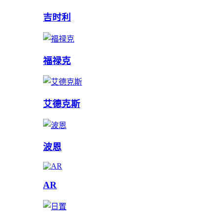
吉时利
福禄克
艾德克斯
波恩
AR