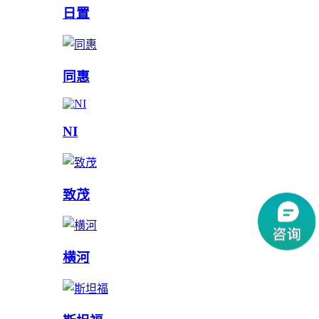
日置
同惠
NI
致茂
横河