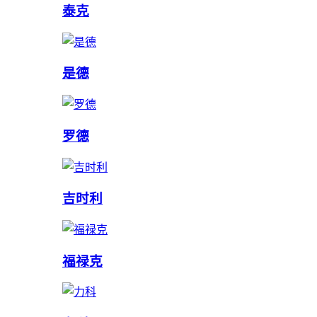
泰克
是德
罗德
吉时利
福禄克