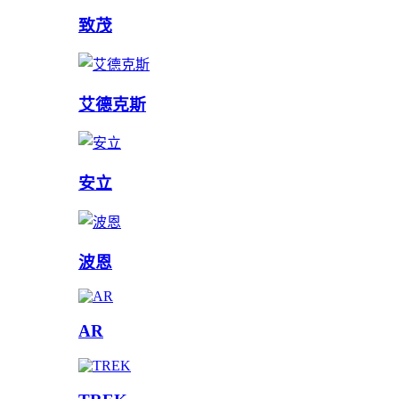
致茂
艾德克斯
安立
波恩
AR