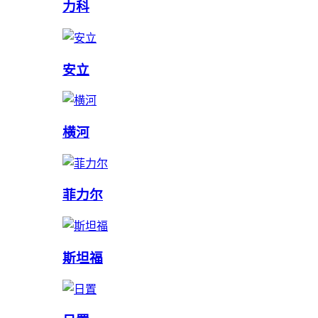
力科
安立
横河
菲力尔
斯坦福