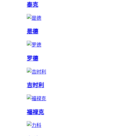
泰克
是德
罗德
吉时利
福禄克