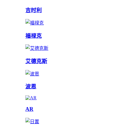
吉时利
福禄克
艾德克斯
波恩
AR