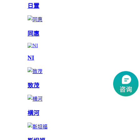
日置
同惠
NI
致茂
横河