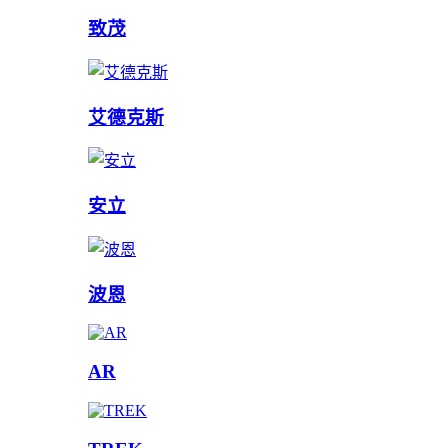
致茂
艾德克斯
安立
波恩
AR