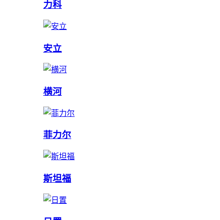
力科
安立
横河
菲力尔
斯坦福