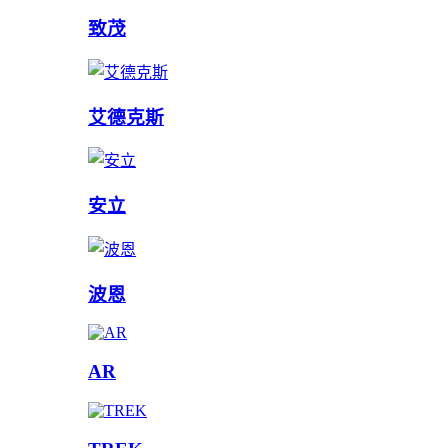
致茂
艾德克斯
安立
波恩
AR