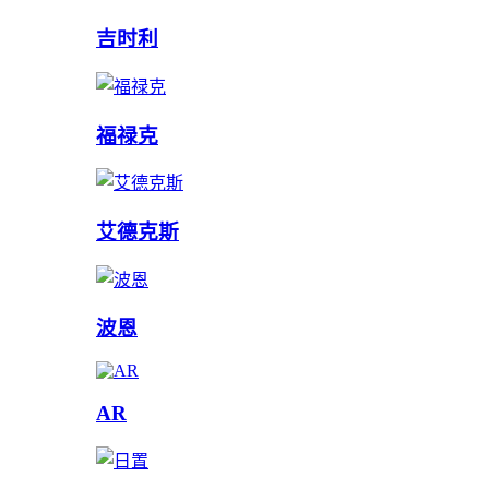
吉时利
福禄克
艾德克斯
波恩
AR