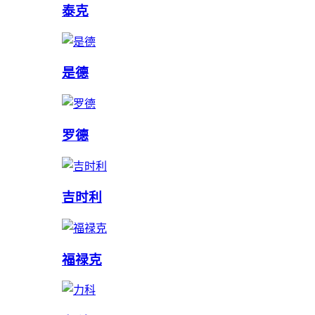
泰克
是德
罗德
吉时利
福禄克