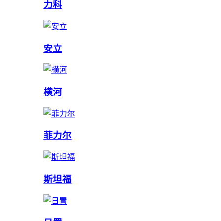
力科
安立
横河
菲力尔
斯坦福