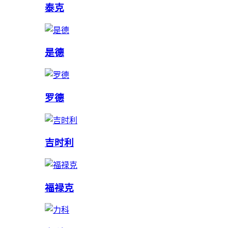
泰克
是德
罗德
吉时利
福禄克