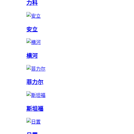
力科
安立
横河
菲力尔
斯坦福