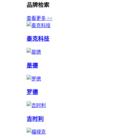
品牌检索
查看更多 >>
泰克科技
是德
罗德
吉时利