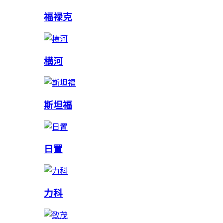
福禄克
横河
斯坦福
日置
力科