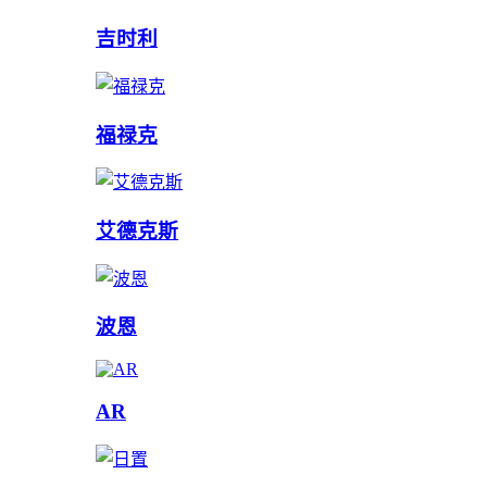
吉时利
福禄克
艾德克斯
波恩
AR