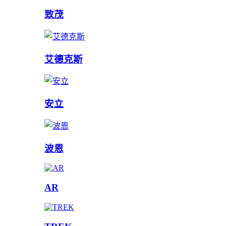
致茂
艾德克斯
安立
波恩
AR