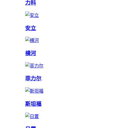
力科
安立
横河
菲力尔
斯坦福