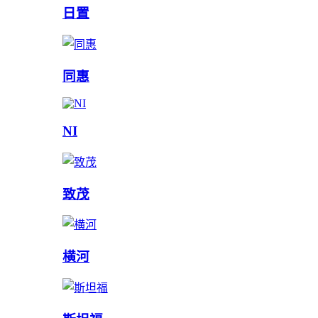
日置
同惠
NI
致茂
横河