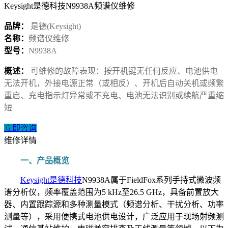
Keysight是德科技N9938A频谱仪维修
品牌：
是德(Keysight)
名称：
频谱仪维修
型号：
N9938A
概述：
可维修的故障表现：按开机键无任何反应、电池供电
无法开机，外接电源正常（或相反）、开机后自动关机或频繁
重启、充电指示灯异常或不充电、电池无法识别或续航严重缩
短
立即咨询
维修详情
一、产品概览
Keysight是德科技
N9938A属于FieldFox系列手持式微波频
谱分析仪，频率覆盖范围为5 kHz至26.5 GHz，具备前置放大
器、内置跟踪源和多种测量模式（频谱分析、干扰分析、功率
测量等），采用便携式电池供电设计，广泛应用于现场射频测