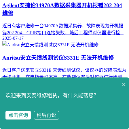
Agilent安捷伦34970A数据采集器开机报错202 204
维修
近日有客户送修一台34970A数据采集器，故障表现为开机报
错202 204，GPIB接口连接失败，随后工程师对仪器进行检...
2025-07-17
Anritsu安立天馈线测试仪S331E 无法开机维修
近日客户送来安立S331E 天馈线测试仪，该仪器的故障表现为
无法开机，充电指示灯不亮。在收到仪器后对仪器进行检测，
×
检测结...
2025-07-17
欢迎来到安泰维修租赁，有什么能帮您？
Keysight是德科技信号发生器33621A开机报错维修
点击咨询
稍后再说
案例
点击咨询
拨打电话