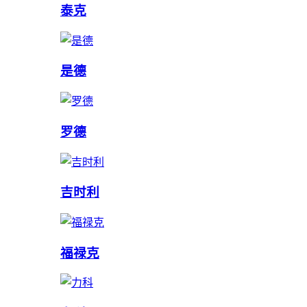
泰克
是德
罗德
吉时利
福禄克