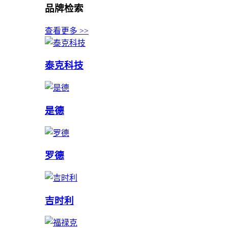
品牌检索
查看更多 >>
泰克科技
是德
罗德
吉时利