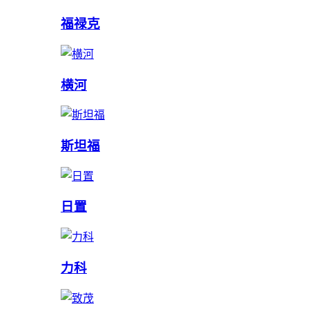
福禄克
横河
斯坦福
日置
力科