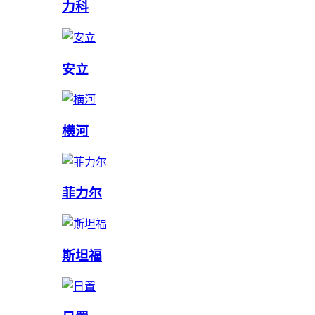
力科
安立
横河
菲力尔
斯坦福