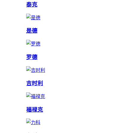
泰克
是德
罗德
吉时利
福禄克